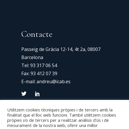
Contacte
Passeig de Gràcia 12-14, 4t 2a, 08007
Barcelona
Tel:
93 317 06 54
Fax: 93 412 07 39
E-mail:
andreu@icab.es
Utilitzem cookies tècniques pròpies i de tercers amb la
finalitat que el lloc web funcioni. També utilitzem cookies
pròpies i/o de tercers per a realitzar anàlisis d'ús i de
mesurament de la nostra web, oferir una millor