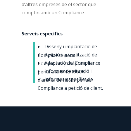
d’altres empreses de el sector que
comptin amb un Compliance.
Serveis específics
Disseny i implantació de
Revisió i actualització de
Compliance penal.
Adaptació del Compliance
Compliance ja implantats.
Informes de situació i
penal a la UNE 19601.
Informes específics de
d’anàlisi de riscos penals.
Compliance a petició de client.