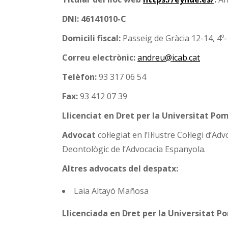
DNI: 46141010-C
Domicili fiscal:
Passeig de Gràcia 12-14, 4º
Correu electrònic:
andreu@icab.cat
Telèfon:
93 317 06 54
Fax:
93 412 07 39
Llicenciat en Dret per la Universitat Po
Advocat
col·legiat en l’Il·lustre Col·legi 
Deontològic de l’Advocacia Espanyola.
Altres advocats del despatx:
Laia Altayó Mañosa
Llicenciada en Dret per la Universitat P