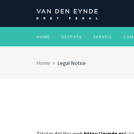
HOME
DESPATX
SERVEIS
COM
Home
>
Legal Notice
Titular del lloc web
https://eynde.es/
:
An