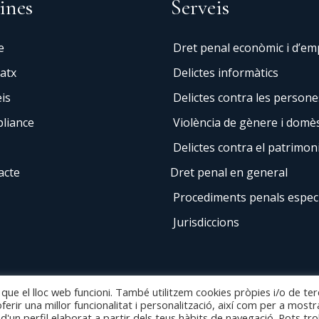
ines
Serveis
e
Dret penal econòmic i d’e
atx
Delictes informàtics
is
Delictes contra les persone
liance
Violència de gènere i domès
Delictes contra el patrimon
acte
Dret penal en general
Procediments penals espec
Jurisdiccions
 que el lloc web funcioni. També utilitzem cookies pròpies i/o de ter
ferir una millor funcionalitat i personalització, així com per a mostr
d'un perfil elaborat a partir dels teus hàbits de navegació. Pots tr