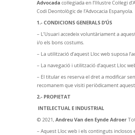
Advocada
col·legiada en l’Il·lustre Col·le
Codi Deontològic de l’Advocacia Espanyola.
1.- CONDICIONS GENERALS D’ÚS
– L’Usuari accedeix voluntàriament a aquest L
i/o els bons costums.
– La utilització d’aquest Lloc web suposa l’a
– La navegació i utilització d’aquest Lloc we
– El titular es reserva el dret a modificar sen
recomanem que visiti periòdicament aquesta
2.- PROPIETAT
INTELECTUAL E INDUSTRIAL
© 2021,
Andreu Van den Eynde Adroer
Tot
– Aquest Lloc web i els continguts inclosos 