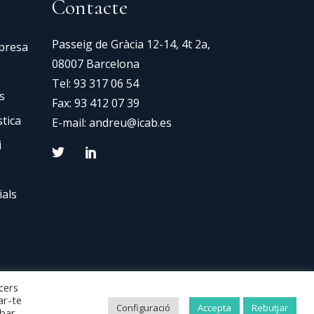
Contacte
Passeig de Gràcia 12-14, 4t 2a,
mpresa
08007 Barcelona
Tel:
93 317 06 54
s
Fax: 93 412 07 39
tica
E-mail:
andreu@icab.es
i
ials
cers
ar-te
Configuració
Accepta
Rebutjar
obar