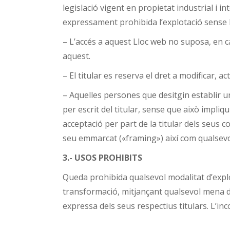
legislació vigent en propietat industrial i in
expressament prohibida l’explotació sense l’
– L’accés a aquest Lloc web no suposa, en ca
aquest.
– El titular es reserva el dret a modificar, 
– Aquelles persones que desitgin establir un
per escrit del titular, sense que això impliqui
acceptació per part de la titular dels seus 
seu emmarcat («framing») així com qualsevol
3.-
USOS PROHIBITS
Queda prohibida qualsevol modalitat d’explot
transformació, mitjançant qualsevol mena de 
expressa dels seus respectius titulars. L’in