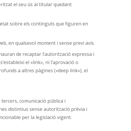
oritzat el seu ús al titular quedant
ietat sobre els continguts que figuren en
 web, en qualsevol moment i sense previ avís.
hauran de recaptar l’autorització expressa i
’estableixi el «link», ni l’aprovació o
ofunds a altres pàgines («deep link»), el
 tercers, comunicació pública i
es distintius sense autorització prèvia i
cionable per la legislació vigent.