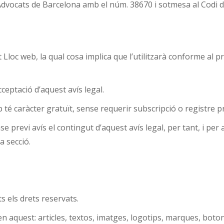
gi d’Advocats de Barcelona amb el núm. 38670 i sotmesa al Cod
loc web, la qual cosa implica que l’utilitzarà conforme al pres
cceptació d’aquest avís legal.
b té caràcter gratuït, sense requerir subscripció o registre pr
se previ avís el contingut d’aquest avís legal, per tant, i per a
 secció.
s els drets reservats.
en aquest: articles, textos, imatges, logotips, marques, boton