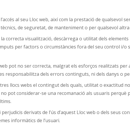
 l’accés al seu Lloc web, així com la prestació de qualsevol s
 tècnics, de seguretat, de manteniment o per qualsevol altra
ni la correcta visualització, descàrrega o utilitat dels element
omputs per factors o circumstàncies fora del seu control i/o 
b pot no ser correcta, malgrat els esforços realitzats per a
es responsabilitza dels errors continguts, ni dels danys o perj
res llocs webs el contingut dels quals, utilitat o exactitud no
no pot considerar-se una recomanació als usuaris perquè proc
ltims.
i perjudicis derivats de l’ús d’aquest Lloc web o dels seus co
emes informàtics de l’usuari.