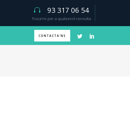
93 317 06 54
Truca'ns per a qualsevol consulta
CONTACTA'NS