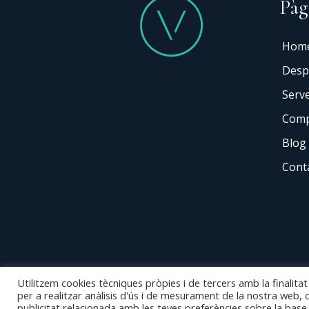
Pàg
Hom
Desp
Serve
Comp
Blog
Cont
Utilitzem cookies tècniques pròpies i de tercers amb la finalitat
per a realitzar anàlisis d'ús i de mesurament de la nostra web, o
publicitat relacionada amb les teves preferències sobre la base 