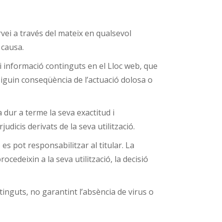
ervei a través del mateix en qualsevol
 causa.
s i informació continguts en el Lloc web, que
siguin conseqüència de l’actuació dolosa o
 dur a terme la seva exactitud i
udicis derivats de la seva utilització.
 es pot responsabilitzar al titular. La
edeixin a la seva utilització, la decisió
ntinguts, no garantint l’absència de virus o