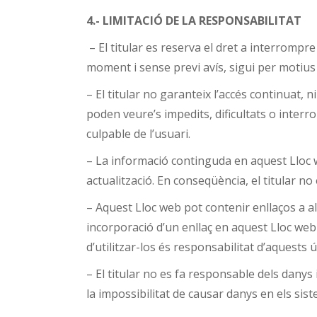
4.- LIMITACIÓ DE LA RESPONSABILITAT
– El titular es reserva el dret a interrompre
moment i sense previ avís, sigui per motius
– El titular no garanteix l’accés continuat, 
poden veure’s impedits, dificultats o interr
culpable de l’usuari.
– La informació continguda en aquest Lloc we
actualització. En conseqüència, el titular no 
– Aquest Lloc web pot contenir enllaços a alt
incorporació d’un enllaç en aquest Lloc web 
d’utilitzar-los és responsabilitat d’aquests ú
– El titular no es fa responsable dels danys 
la impossibilitat de causar danys en els sist