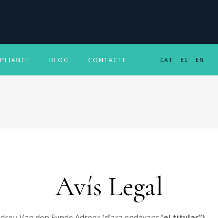
PLIANCE
BLOG
CONTACTE
CAT
ES
EN
Avís Legal
dreu Van den Eynde Adroer (d’ara endavant “
el titular”)