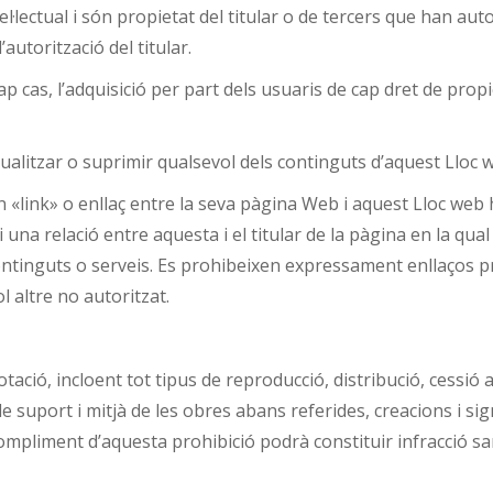
tel·lectual i són propietat del titular o de tercers que han aut
autorització del titular.
p cas, l’adquisició per part dels usuaris de cap dret de prop
actualitzar o suprimir qualsevol dels continguts d’aquest Lloc
 «link» o enllaç entre la seva pàgina Web i aquest Lloc web 
 una relació entre aquesta i el titular de la pàgina en la qual s
continguts o serveis. Es prohibeixen expressament enllaços pr
 altre no autoritzat.
ació, incloent tot tipus de reproducció, distribució, cessió a
suport i mitjà de les obres abans referides, creacions i sign
compliment d’aquesta prohibició podrà constituir infracció san