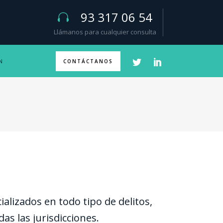
93 317 06 54
Llámanos para cualquier consulta
N
CONTÁCTANOS
lizados en todo tipo de delitos,
as las jurisdicciones.