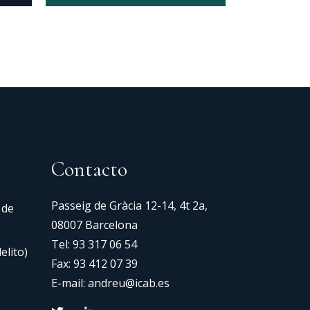
Contacto
Passeig de Gràcia 12-14, 4t 2a,
 de
08007 Barcelona
Tel:
93 317 06 54
elito)
Fax: 93 412 07 39
s
E-mail:
andreu@icab.es