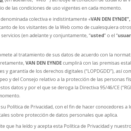
rio de las condiciones de uso vigentes en cada momento.
 denominada colectiva e indistintamente «
VAN DEN
EYNDE”,
 tanto de los visitantes de la Web como de cualesquiera otr
servicios (en adelante y conjuntamente, “
usted
” o el “
usuar
ete al tratamiento de sus datos de acuerdo con la normati
cretamente,
VAN DEN
EYNDE
cumplirá con las premisas estab
es y garantía de los derechos digitales (“LOPDGDD”), así co
eo y del Consejo relativo a la protección de las personas fí
 estos datos y por el que se deroga la Directiva 95/46/CE (“R
a momento.
 su Política de Privacidad, con el fin de hacer conocedores a
tales sobre protección de datos personales que aplica.
ite que ha leído y acepta esta Política de Privacidad y nuestr