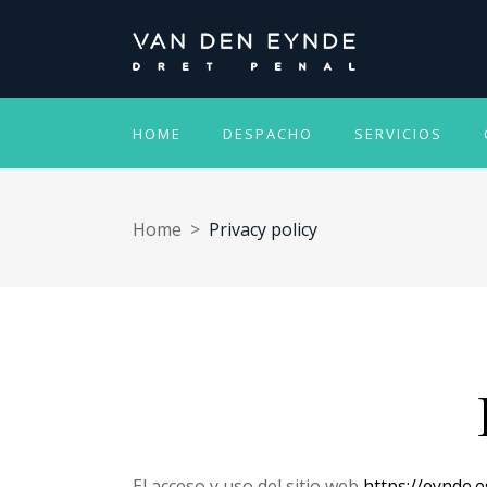
HOME
DESPACHO
SERVICIOS
Home
>
Privacy policy
El acceso y uso del sitio web
https://eynde.e