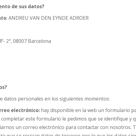
amiento de sus datos?
nto
: ANDREU VAN DEN EYNDE ADROER
4º- 2ª, 08007 Barcelona
os?
ge datos personales en los siguientes momentos:
rreo electrónico:
hay disponible en la web un formulario p
Al completar este formulario le pedimos que se identifique y 
arnos un correo electrónico para contactar con nosotros. T
isto que se recojan datos de terceros por lo que los datos s