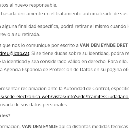
 datos al nuevo responsable.
n basada únicamente en el tratamiento automatizado de sus 
lguna finalidad específica, podrá retirar el mismo cuando lo d
evio a su retirada.
os que nos lo comunique por escrito a
VAN DEN
EYNDE DRET
dreu@icab.cat
. Si se tiene dudas sobre su identidad, podrá r
 la identidad y sea considerado válido en derecho. Para ello,
la Agencia Española de Protección de Datos en su página ofi
presentar reclamación ante la Autoridad de Control, específ
es/sede-electronica-web/vistas/infoSede/tramitesCiudadano.
rivada de sus datos personales.
ales?
nformación,
VAN DEN
EYNDE
aplica distintas medidas técnicas