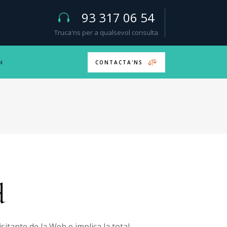
93 317 06 54
Truca'ns per a qualsevol consulta
N
CONTACTA'NS
d
sitante de la Web e implica la total