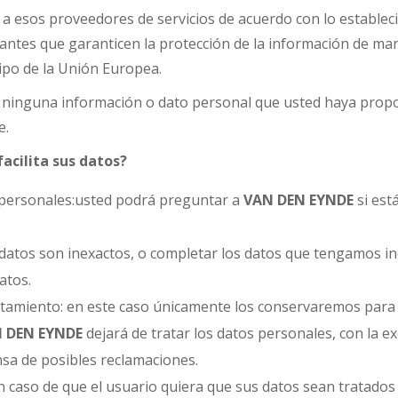
s a esos proveedores de servicios de acuerdo con lo establ
antes que garanticen la protección de la información de man
tipo de la Unión Europea.
ninguna información o dato personal que usted haya propo
e.
acilita sus datos?
os personales:usted podrá preguntar a
VAN DEN
EYNDE
si est
los datos son inexactos, o completar los datos que tengamos i
atos.
tratamiento: en este caso únicamente los conservaremos para e
 DEN
EYNDE
dejará de tratar los datos personales, con la 
ensa de posibles reclamaciones.
en caso de que el usuario quiera que sus datos sean tratado