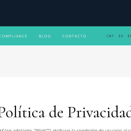
COMPLIANCE
BLOG
CONTACTO
CAT
ES
E
Política de Privacida
s/
(en adelante, “Web””) atribuye la condición de usuario al vi