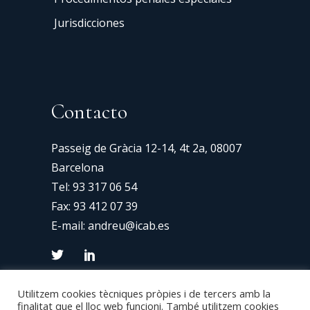
Jurisdicciones
Contacto
Passeig de Gràcia 12-14, 4t 2a, 08007
Barcelona
Tel:
93 317 06 54
Fax: 93 412 07 39
E-mail:
andreu@icab.es
Utilitzem cookies tècniques pròpies i de tercers amb la
finalitat que el lloc web funcioni. També utilitzem cookies