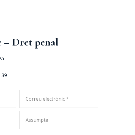
 – Dret penal
2a
7 39