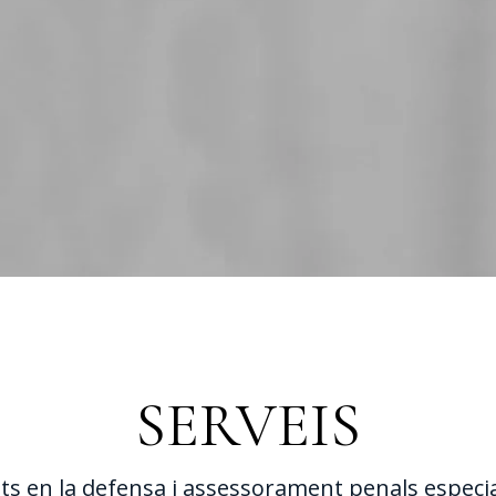
SERVEIS
 en la defensa i assessorament penals especiali