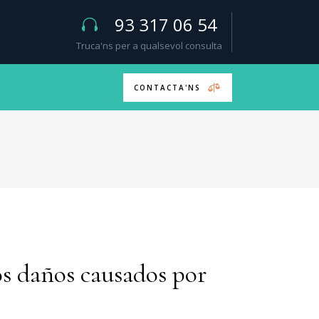
93 317 06 54
Truca'ns per a qualsevol consulta
CONTACTA'NS
os daños causados por