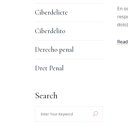
En o
Ciberdelicte
respo
dolo
Ciberdelito
Read 
Derecho penal
Dret Penal
Search
Enter
Your