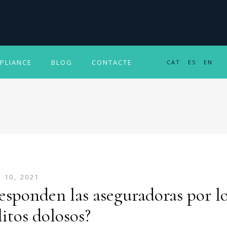
PLIANCE
BLOG
CONTACTE
CAT
ES
EN
 10, 2021
esponden las aseguradoras por l
litos dolosos?