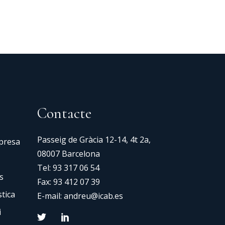
Contacte
Passeig de Gràcia 12-14, 4t 2a,
mpresa
08007 Barcelona
Tel:
93 317 06 54
s
Fax: 93 412 07 39
tica
E-mail:
andreu@icab.es
i