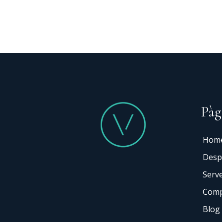
Keyword
Pàg
Hom
Desp
Serve
Comp
Blog