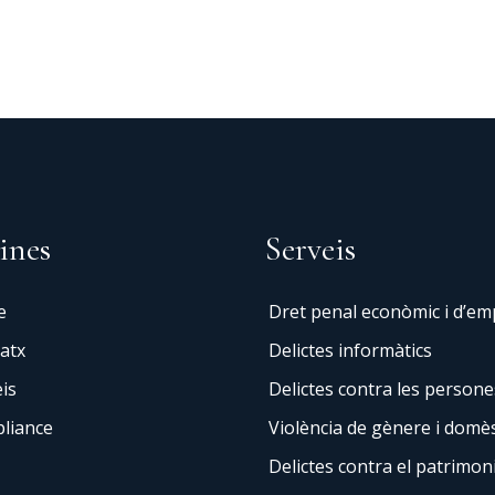
ines
Serveis
e
Dret penal econòmic i d’e
atx
Delictes informàtics
is
Delictes contra les persone
liance
Violència de gènere i domès
Delictes contra el patrimon