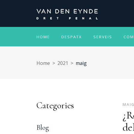
HOME
DESPATX
SERVEIS
COM
Home
>
2021
>
maig
Categories
MAIG
¿R
de
Blog