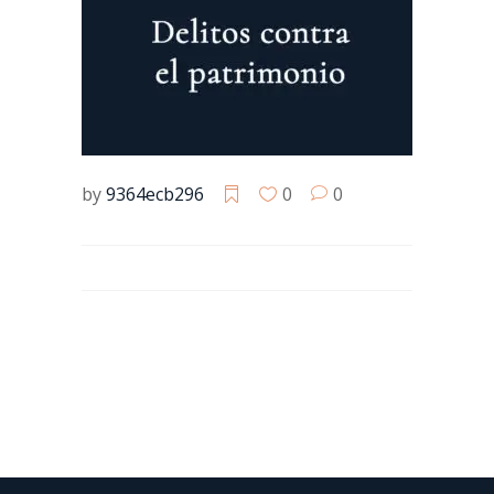
by
9364ecb296
0
0