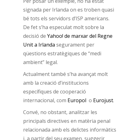
Per posar un exemple, no ha estat
signada per Irlanda on es troben quasi
bé tots els servidors d’ISP americans.
De fet s’ha especulat molt sobre la
decisió de
Yahoo! de marxar del Regne
Unit a Irlanda
segurament per
qüestions estratègiques de “medi
ambient” legal.
Actualment també s’ha avançat molt
amb la creació d’institucions
específiques de cooperació
internacional, com
Europol
o
Eurojust
.
Convé, no obstant, analitzar les
principals directives en matèria penal
relacionada amb els delictes informàtics
i, a partir del seu examen, suggerir