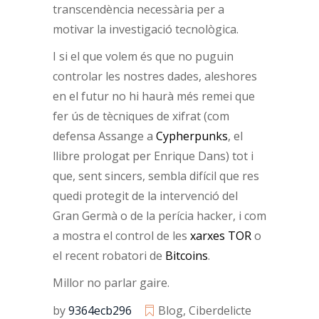
transcendència necessària per a
motivar la investigació tecnològica.
I si el que volem és que no puguin
controlar les nostres dades, aleshores
en el futur no hi haurà més remei que
fer ús de tècniques de xifrat (com
defensa Assange a
Cypherpunks
, el
llibre prologat per Enrique Dans) tot i
que, sent sincers, sembla difícil que res
quedi protegit de la intervenció del
Gran Germà o de la perícia hacker, i com
a mostra el control de les
xarxes TOR
o
el recent robatori de
Bitcoins
.
Millor no parlar gaire.
by
9364ecb296
Blog
,
Ciberdelicte