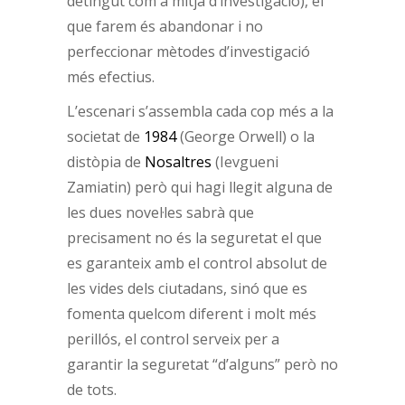
detingut com a mitjà d’investigació), el
que farem és abandonar i no
perfeccionar mètodes d’investigació
més efectius.
L’escenari s’assembla cada cop més a la
societat de
1984
(George Orwell) o la
distòpia de
Nosaltres
(Ievgueni
Zamiatin) però qui hagi llegit alguna de
les dues novel·les sabrà que
precisament no és la seguretat el que
es garanteix amb el control absolut de
les vides dels ciutadans, sinó que es
fomenta quelcom diferent i molt més
perillós, el control serveix per a
garantir la seguretat “d’alguns” però no
de tots.