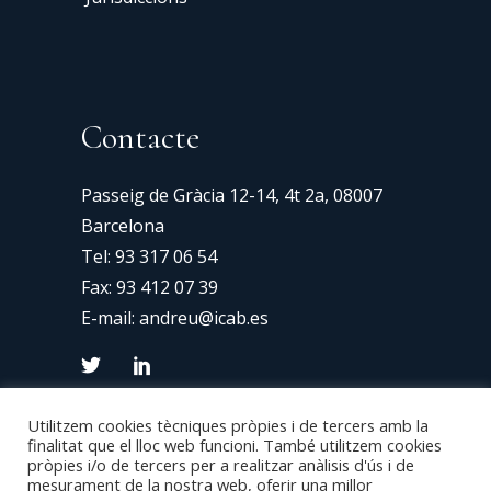
Contacte
Passeig de Gràcia 12-14, 4t 2a, 08007
Barcelona
Tel:
93 317 06 54
Fax: 93 412 07 39
E-mail:
andreu@icab.es
Utilitzem cookies tècniques pròpies i de tercers amb la
finalitat que el lloc web funcioni. També utilitzem cookies
pròpies i/o de tercers per a realitzar anàlisis d'ús i de
mesurament de la nostra web, oferir una millor