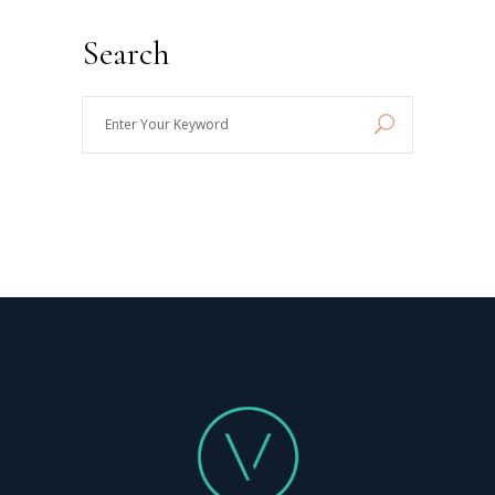
Search
Enter
Your
Keyword