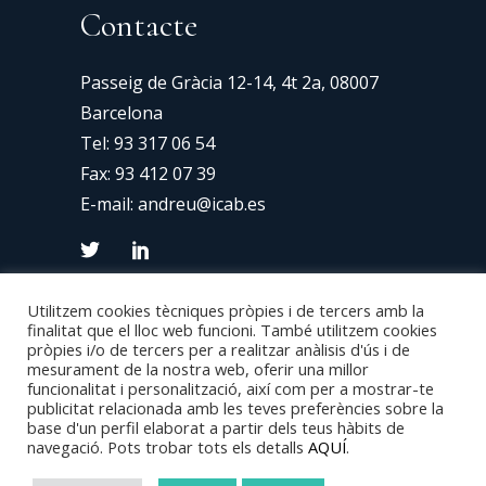
Contacte
Passeig de Gràcia 12-14, 4t 2a, 08007
Barcelona
Tel:
93 317 06 54
Fax: 93 412 07 39
E-mail:
andreu@icab.es
Utilitzem cookies tècniques pròpies i de tercers amb la
finalitat que el lloc web funcioni. També utilitzem cookies
pròpies i/o de tercers per a realitzar anàlisis d'ús i de
mesurament de la nostra web, oferir una millor
funcionalitat i personalització, així com per a mostrar-te
publicitat relacionada amb les teves preferències sobre la
base d'un perfil elaborat a partir dels teus hàbits de
Copyright 2024 © Van Den Eynde – Disseny
navegació. Pots trobar tots els detalls
AQUÍ
.
Web:
Consulweb
–
Avís Legal
–
Politica de