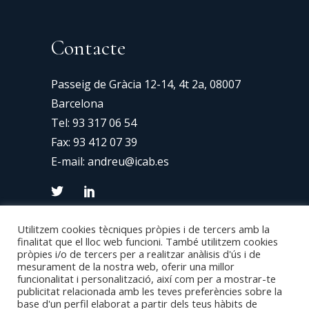
Contacte
Passeig de Gràcia 12-14, 4t 2a, 08007
Barcelona
Tel:
93 317 06 54
Fax: 93 412 07 39
E-mail:
andreu@icab.es
Utilitzem cookies tècniques pròpies i de tercers amb la
finalitat que el lloc web funcioni. També utilitzem cookies
pròpies i/o de tercers per a realitzar anàlisis d'ús i de
mesurament de la nostra web, oferir una millor
funcionalitat i personalització, així com per a mostrar-te
publicitat relacionada amb les teves preferències sobre la
base d'un perfil elaborat a partir dels teus hàbits de