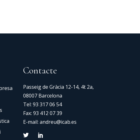
Contacte
Passeig de Gràcia 12-14, 4t 2a,
mpresa
08007 Barcelona
Tel:
93 317 06 54
s
Fax: 93 412 07 39
tica
E-mail:
andreu@icab.es
i