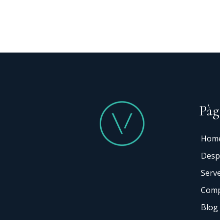
Keyword
Pàg
Hom
Desp
Serve
Comp
Blog