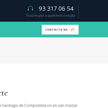
93 317 06 54
Truca'ns per a qualsevol consulta
CONTACTA'NS
cte
l a Santiago de Compostela on es van tractar