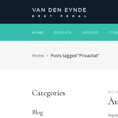
HOME
DESPATX
SERVEIS
COM
Home
>
Posts tagged "Privacitat"
Categories
NOVE
Àu
Blog
Aques