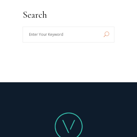
Search
Enter
Your
Keyword