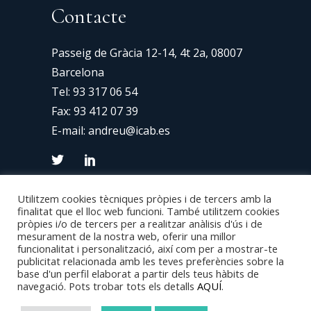
Contacte
Passeig de Gràcia 12-14, 4t 2a, 08007
Barcelona
Tel:
93 317 06 54
Fax: 93 412 07 39
E-mail:
andreu@icab.es
Utilitzem cookies tècniques pròpies i de tercers amb la
finalitat que el lloc web funcioni. També utilitzem cookies
pròpies i/o de tercers per a realitzar anàlisis d'ús i de
mesurament de la nostra web, oferir una millor
funcionalitat i personalització, així com per a mostrar-te
publicitat relacionada amb les teves preferències sobre la
base d'un perfil elaborat a partir dels teus hàbits de
Copyright 2024 © Van Den Eynde – Disseny
navegació. Pots trobar tots els detalls
AQUÍ
.
Web:
Consulweb
–
Avís Legal
–
Politica de