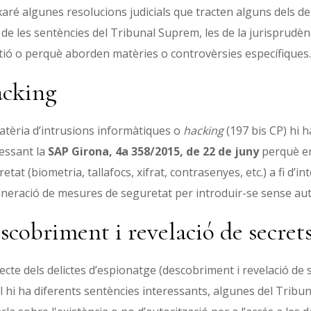
aré algunes resolucions judicials que tracten alguns dels del
 de les sentències del Tribunal Suprem, les de la jurisprudèn
tió o perquè aborden matèries o controvèrsies específiques.
cking
atèria d’intrusions informàtiques o
hacking
(197 bis CP) hi 
essant la
SAP Girona, 4a 358/2015, de 22 de juny
perquè en
etat (biometria, tallafocs, xifrat, contrasenyes, etc.) a fi d’in
lneració de mesures de seguretat per introduir-se sense aut
scobriment i revelació de secret
cte dels delictes d’espionatge (descobriment i revelació de s
 hi ha diferents sentències interessants, algunes del Tribu