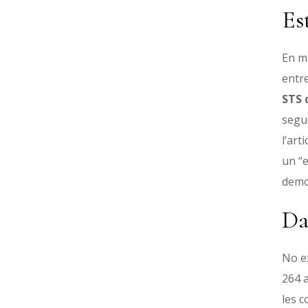
Es
En ma
entre
STS 
segue
l’art
un “e
demos
Da
No ex
264 a
les c