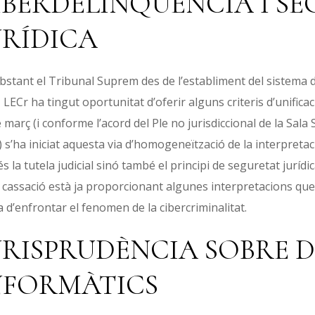
IBERDELINQÜÈNCIA I S
URÍDICA
stant el Tribunal Suprem des de l’establiment del sistema de c
 LECr ha tingut oportunitat d’oferir alguns criteris d’unific
 març (i conforme l’acord del Ple no jurisdiccional de la Sal
 s’ha iniciat aquesta via d’homogeneïtzació de la interpreta
 la tutela judicial sinó també el principi de seguretat jurídica 
cassació està ja proporcionant algunes interpretacions que,
a d’enfrontar el fenomen de la cibercriminalitat.
URISPRUDÈNCIA SOBRE D
NFORMÀTICS