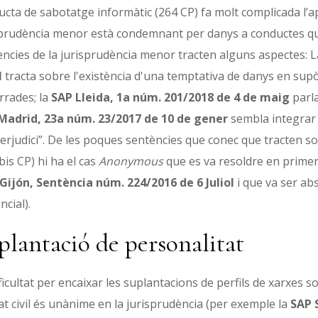
cta de sabotatge informàtic (264 CP) fa molt complicada l’apl
sprudència menor està condemnant per danys a conductes qu
ncies de la jurisprudència menor tracten alguns aspectes: 
l
tracta sobre l'existència d'una temptativa de danys en supòs
rrades; la
SAP Lleida, 1a núm. 201/2018 de 4 de maig
parla
Madrid, 23a núm. 23/2017 de 10 de gener
sembla integrar 
erjudici”. De les poques sentències que conec que tracten so
bis CP) hi ha el cas
Anonymous
que es va resoldre en primer
 Gijón, Sentència núm. 224/2016 de 6 Juliol
i que va ser ab
ncial).
plantació de personalitat
ficultat per encaixar les suplantacions de perfils de xarxes so
at civil és unànime en la jurisprudència (per exemple la
SAP 