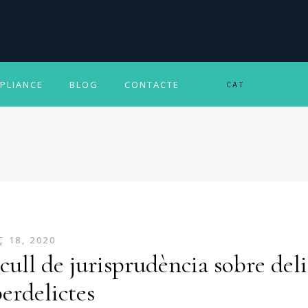
PLIANCE
BLOG
CONTACTE
CAT
 18, 2020
cull de jurisprudència sobre deli
berdelictes