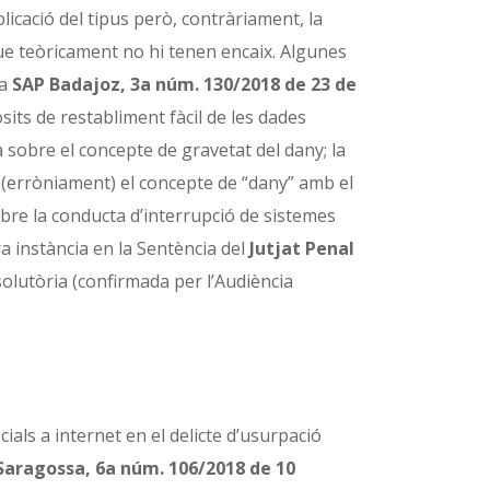
icació del tipus però, contràriament, la
e teòricament no hi tenen encaix. Algunes
La
SAP Badajoz, 3a núm. 130/2018 de 23 de
its de restabliment fàcil de les dades
 sobre el concepte de gravetat del dany; la
(erròniament) el concepte de “dany” amb el
bre la conducta d’interrupció de sistemes
a instància en la Sentència del
Jutjat Penal
solutòria (confirmada per l’Audiència
cials a internet en el delicte d’usurpació
Saragossa, 6a núm. 106/2018 de 10