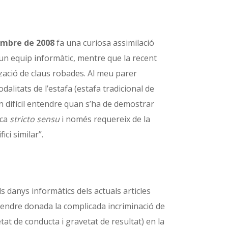
embre de 2008
fa una curiosa assimilació
ó d’un equip informàtic, mentre que la recent
tzació de claus robades. Al meu parer
alitats de l’estafa (estafa tradicional de
fan difícil entendre quan s’ha de demostrar
ica
stricto sensu
i només requereix de la
ci similar”.
s danys informàtics dels actuals articles
tendre donada la complicada incriminació de
tat de conducta i gravetat de resultat) en la