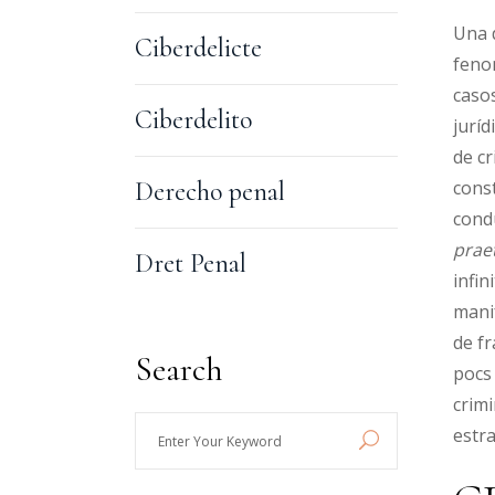
Una d
Ciberdelicte
fenom
casos
Ciberdelito
juríd
de cr
Derecho penal
const
cond
prae
Dret Penal
infin
manif
de f
Search
pocs 
crimi
Enter
estr
Your