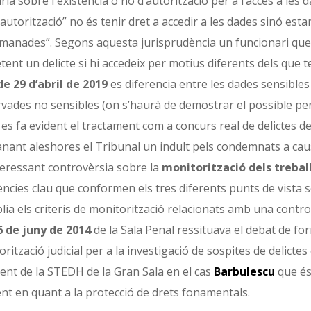
rla sobre l'existència o no d’autorització per a l’accés a les
autorització” no és tenir dret a accedir a les dades sinó esta
manades”. Segons aquesta jurisprudència un funcionari que t
ent un delicte si hi accedeix per motius diferents dels que 
de 29 d’abril de 2019
es diferencia entre les dades sensibles (e
vades no sensibles (on s’haurà de demostrar el possible perj
es fa evident el tractament com a concurs real de delictes de
nant aleshores el Tribunal un indult pels condemnats a caus
teressant controvèrsia sobre la
monitorització dels trebal
ncies clau que conformen els tres diferents punts de vista s
lia els criteris de monitorització relacionats amb una contro
6 de juny de 2014
de la Sala Penal ressituava el debat de fo
orització judicial per a la investigació de sospites de delic
ent de la STEDH de la Gran Sala en el cas
Barbulescu
que és
nt en quant a la protecció de drets fonamentals.