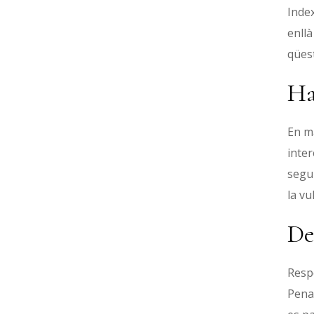
Index
enllà
qües
Ha
En m
inter
segur
la vu
De
Respe
Penal