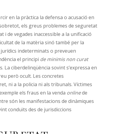
rcir en la pràctica la defensa o acusació en
i, sobretot, els greus problemes de seguretat
 i de vegades inaccessible a la unificació
icultat de la matèria sinó també per la
 jurídics indeterminats o preveuen
dència el principi
de minimis non curat
rs. La ciberdelinqüència sovint s’expressa en
reu però ocult. Les concretes
, ni a la policia ni als tribunals. Víctimes
exemple els fraus en la venda
online
de
ntre són les manifestacions de dinàmiques
int conduïts des de jurisdiccions