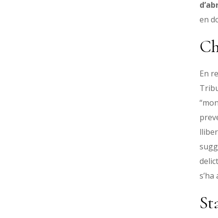
d’abr
en d
Ch
En re
Trib
“moni
preve
llibe
sugge
delic
s’ha 
St