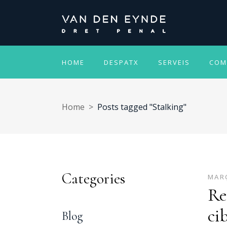
HOME
DESPATX
SERVEIS
COM
Home
>
Posts tagged "Stalking"
Categories
MARÇ
Re
ci
Blog