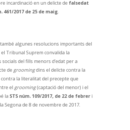
bre incardinació en un delicte de
falsedat
m. 461/2017 de 25 de maig
.
 ha també algunes resolucions importants del
, el Tribunal Suprem convalida la
socials del fills menors d’edat per a
icte de
grooming
dins el delicte contra la
ontra la literalitat del precepte que
ntre el
grooming
(captació del menor) i el
bé la
STS núm. 109/2017, de 22 de febrer
i
 Sala Segona de 8 de novembre de 2017.