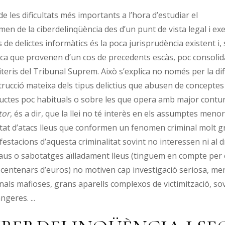
e les dificultats més importants a l’hora d’estudiar el
en de la ciberdelinqüència des d’un punt de vista legal i exe
 de delictes informàtics és la poca jurisprudència existent 
ica que provenen d’un cos de precedents escàs, poc consolidat
iteris del Tribunal Suprem. Això s’explica no només per la dif
rucció mateixa dels tipus delictius que abusen de conceptes
uctes poc habituals o sobre les que opera amb major contun
tor
, és a dir, que la llei no té interès en els assumptes meno
itat d’atacs lleus que conformen un fenomen criminal molt g
estacions d’aquesta criminalitat sovint no interessen ni al dret
raus o sabotatges aïlladament lleus (tinguem en compte per 
centenars d’euros) no motiven cap investigació seriosa, me
nals mafioses, grans aparells complexos de victimització, sov
angeres.