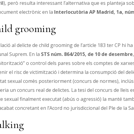
il
), però resulta interessant l’alternativa que es planteja so
ocument electrònic en la
Interlocutòria AP Madrid, 1a, nú
ild grooming
lació al delicte de child grooming de l’article 183 ter CP hi
unal Suprem. En la
STS núm. 864/2015, de 10 de desembre
torització” o control dels pares sobre els comptes de xarxes 
nir el risc de victimització i determina la consumpció del del
rtat sexual comès posteriorment (concurs de normes), inclús c
ria un concurs real de delictes. La tesi del concurs de lleis e
te sexual finalment executat (abús o agressió) la manté tam
acabat concretant en l’Acord no jurisdiccional del Ple de la
alking