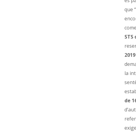
es pa
que “
enco
comet
STS 
reser
2019
dema
la in
sentè
estab
de 1
d’aut
refer
exige