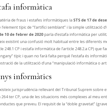
tafa informàtica
tèria de fraus i estafes informàtiques la
STS de 17 de des
 l’element típic de “l’artifici semblant” i la simple utilitzaci
de 10 de febrer de 2020
parla d’estafa informàtica per utili
ix existint una confusió molt habitual entre les diferents mod
icle 248.1 CP i estafa informàtica de l’article 248.2.a CP) que 
ngany” típic i quan no farà falta perquè l’estafa és informàt
tració de la utilització d’una “manipulació informàtica o artifi
nys informàtics
isteix jurisprudència rellevant del Tribunal Suprem sobre el
 264 ter CP, una de les situacions més complexes al meu en
onductes que preveu. El requisit de la “doble gravetat” (grave