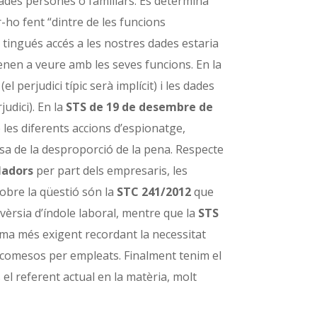
 dades persones o familiars. Es determina
r-ho fent “dintre de les funcions
ingués accés a les nostres dades estaria
tenen a veure amb les seves funcions. En la
l perjudici típic serà implícit) i les dades
udici). En la
STS de 19 de desembre de
 les diferents accions d’espionatge,
a de la desproporció de la pena. Respecte
ladors
per part dels empresaris, les
obre la qüestió són la
STC 241/2012
que
vèrsia d’índole laboral, mentre que la
STS
rma més exigent recordant la necessitat
tes comesos per empleats. Finalment tenim el
 el referent actual en la matèria, molt