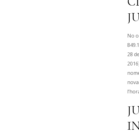
C
Keyword
J
No ob
849.1
28 de
2016)
només
nova 
l’hor
J
I