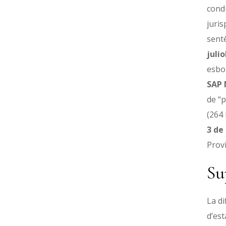
condu
juri
sentè
julio
esbo
SAP 
de “p
(264 
3 de
Provi
Su
La di
d’est