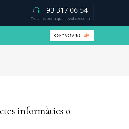
93 317 06 54
Truca'ns per a qualsevol consulta
CONTACTA'NS
ctes informàtics o