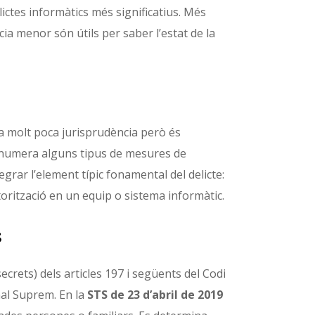
ictes informàtics més significatius. Més
cia menor són útils per saber l’estat de la
ha molt poca jurisprudència però és
umera alguns tipus de mesures de
tegrar l’element típic fonamental del delicte:
orització en un equip o sistema informàtic.
s
ecrets) dels articles 197 i següents del Codi
nal Suprem. En la
STS de 23 d’abril de 2019