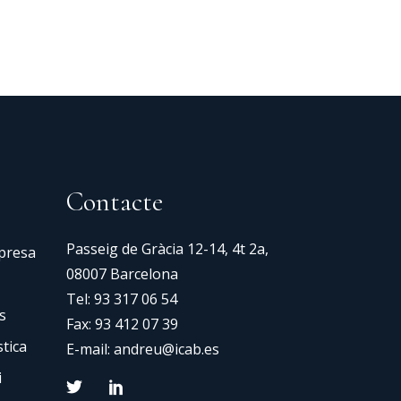
Contacte
Passeig de Gràcia 12-14, 4t 2a,
mpresa
08007 Barcelona
Tel:
93 317 06 54
s
Fax: 93 412 07 39
tica
E-mail:
andreu@icab.es
i