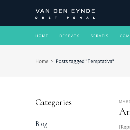
HOME
DESPATX
SERVEIS
COM
Home
>
Posts tagged "Temptativa"
Categories
MARÇ
An
Blog
[Repr