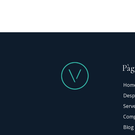
Keyword
Pàg
Hom
Desp
Serve
Comp
Blog