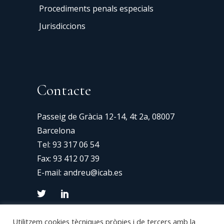
Procediments penals especials
Jurisdiccions
Contacte
Passeig de Gràcia 12-14, 4t 2a, 08007
Barcelona
Tel:
93 317 06 54
Fax: 93 412 07 39
E-mail:
andreu@icab.es
Utilitzem cookies tècniques pròpies i de tercers amb la