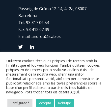
Passeig de Gràcia 12-14, 4t 2a, 08007
Barcelona
Tel:
93 317 06 54
Fax: 93 412 07 39
E-mail:
andreu@icab.es
Utilitzem cookies tècniques pròpies i de tercers amb la
finalitat que el lloc web funcioni. També utilitzem cookies
pròpies i/o de tercers per a realitzar anàlisis d'ús i de
mesurament de la nostra web, oferir una millor
funcionalitat i personalització, així com per a mostrar-te
publicitat relacionada amb les teves preferències sobre la
base d'un perfil elaborat a partir dels teus hàbits de
Copyright 2024 © Van Den Eynde – Disseny
navegació. Pots trobar tots els detalls
AQUÍ
.
Web:
Consulweb
–
Avís Legal
–
Politica de
Configuració
Accepta
Rebutjar
Privacitat
–
Politica de Cookies