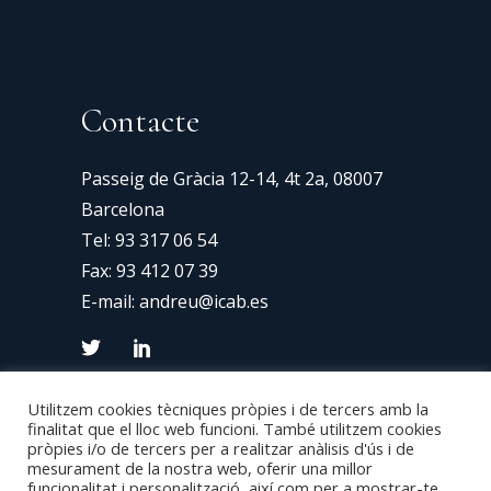
Contacte
Passeig de Gràcia 12-14, 4t 2a, 08007
Barcelona
Tel:
93 317 06 54
Fax: 93 412 07 39
E-mail:
andreu@icab.es
Utilitzem cookies tècniques pròpies i de tercers amb la
finalitat que el lloc web funcioni. També utilitzem cookies
pròpies i/o de tercers per a realitzar anàlisis d'ús i de
mesurament de la nostra web, oferir una millor
funcionalitat i personalització, així com per a mostrar-te