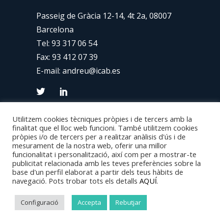
Passeig de Gràcia 12-14, 4t 2a, 08007
Barcelona
Tel:
93 317 06 54
Fax: 93 412 07 39
E-mail:
andreu@icab.es
Utilitzem cookies tècniques pròpies i de tercers amb la
finalitat que el lloc web funcioni. També utilitzem cookies
pròpies i/o de tercers per a realitzar anàlisis d'ús i de
mesurament de la nostra web, oferir una millor
funcionalitat i personalització, així com per a mostrar-te
publicitat relacionada amb les teves preferències sobre la
base d'un perfil elaborat a partir dels teus hàbits de
Copyright 2024 © Van Den Eynde – Disseny
navegació. Pots trobar tots els detalls
AQUÍ
.
Web:
Consulweb
–
Avís Legal
–
Politica de
Configuració
Accepta
Rebutjar
Privacitat
–
Politica de Cookies